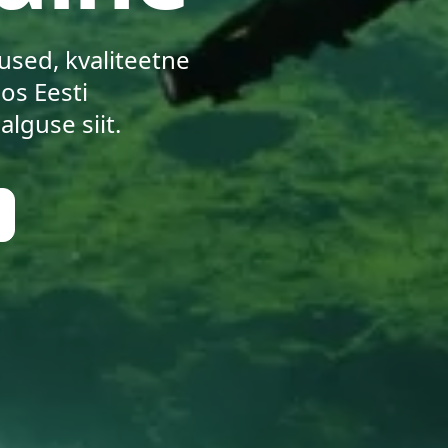
sed, kvaliteetne
os Eesti
guse siit.