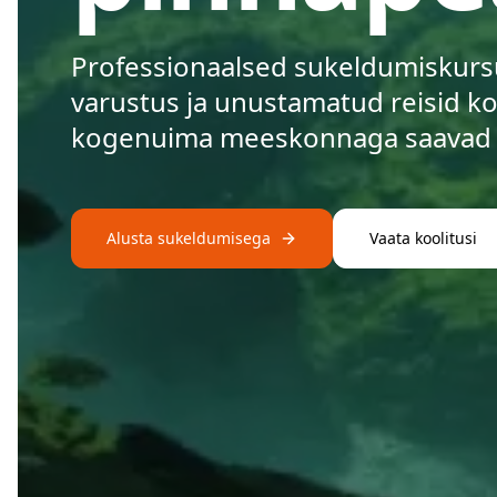
Professionaalsed sukeldumiskursu
varustus ja unustamatud reisid ko
kogenuima meeskonnaga saavad al
Alusta sukeldumisega
Vaata koolitusi