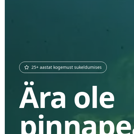
25+ aastat kogemust sukeldumises
Ära ole
pinnape